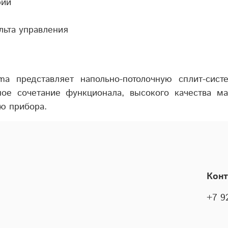
рий
льта управления
ma представляет напольно-потолочную сплит-сис
ое сочетание функционала, высокого качества ма
ю прибора.
Кон
+7 9