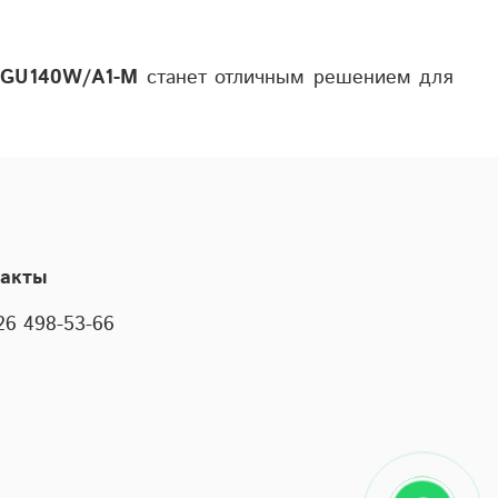
K/GU140W/A1-M
станет отличным решением для
такты
26 498-53-66