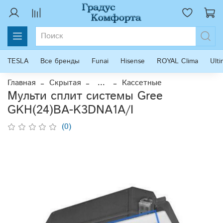
TESLA
Все бренды
Funai
Hisense
ROYAL Clima
Ult
Главная
Скрытая
...
Кассетные
Мульти сплит системы Gree
GKH(24)BA-K3DNA1A/I
(0)