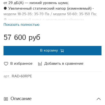
от 29 дБ(А) — низкий уровень шума;
● Увеличенный статический напор (изменяемый) -
модели 18-25-35: 35-70 Па / модели 50-60: 35-150 Па;
● продвинутый пульт с недельным таймером,
Показать полностью
индикацией энергопотребления и температуры в
помещении (опция);
57 600 руб
● одновременное подключение пультов обоих типов:
проводной и беспроводной;
● дренажный насос в комплекте.
В корзину
В избранное
Добавить в сравнение
арт.
RAD-60RPE
Описание