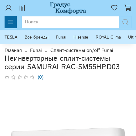
TESLA
Все бренды
Funai
Hisense
ROYAL Clima
Ult
Главная
Funai
Сплит-системы on/off Funai
Неинверторные сплит-системы
серии SAMURAI RAC-SM55HP.D03
(0)