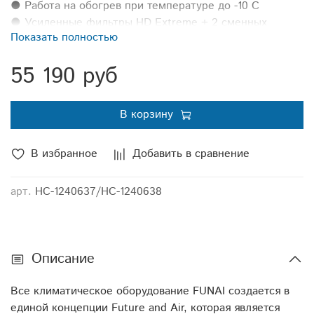
● Работа на обогрев при температуре до -10 С
● Усиленные фильтры HD Extreme + 2 сменных
Показать полностью
фильтра SMART Ion
● Низкий уровень шума от 21 дБ(А)
55 190 руб
● Режимы SMART FEEL, SMART Air, SILENT,FUZZY,
ECONOMY
● Функция SMART Clean
В корзину
● 4 режима сна]]>
В избранное
Добавить в сравнение
арт.
НС-1240637/НС-1240638
Описание
Все климатическое оборудование FUNAI создается в
единой концепции Future and Air, которая является