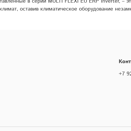
ставленные в серии MULTI FLEXI EU ERP Inverter, –
климат, оставив климатическое оборудование незам
Кон
+7 9