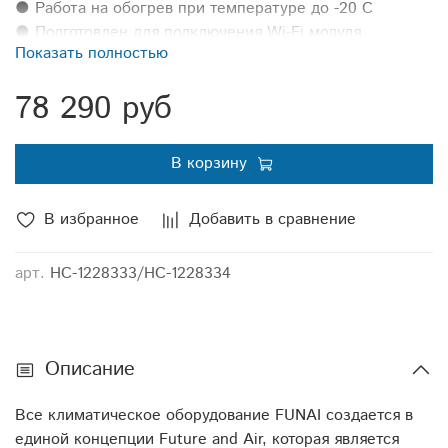
● Работа на обогрев при температуре до -20 С
● Подготовлен для подключения Wi-Fi модуля
Показать полностью
● Усиленные фильтры HD Extreme + 4 сменных
фильтра SMART Ion
78 290 руб
● Низкий уровень шума от 19 дБ(А)
● Режим SMART FEEL, SMART Air, SILENT, FUZZY,
Тurbo
В корзину
● Функция SMART Clean
● 4 режима сна
В избранное
Добавить в сравнение
● Режим антизамерзание ANTI FROST]]>
арт.
НС-1228333/НС-1228334
Описание
Все климатическое оборудование FUNAI создается в
единой концепции Future and Air, которая является