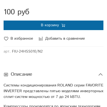
● Авторестарт
100 руб
● Ночной режим
● Режим Turbo
● Функция самоочистки
В корзину
● Таймер
● Озонобезопасный хладаген R410A
В избранное
Добавить в сравнение
● Антикоррозийное покрытие теплообменников
Golden Protection
арт.
FIU-24HSS010/N2
Описание
Системы кондиционирования ROLAND серии FAVORITE
INVERTER представлены пятью моделями инверторных
сплит-систем мощностью от 7 до 24 kBTU.
Компрессоры производятся по японским технологиям,