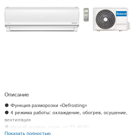
Описание
● Функция разморозки «Defrosting»
● 4 режима работы: охлаждение, обогрев, осушение,
вентиляция
● Низкий уровень шума, от 23 дБ(А)
Показать полностью
● Скрытый дисплей