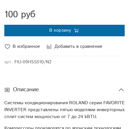
● Авторестарт
100 руб
● Ночной режим
● Режим Turbo
● Функция самоочистки
В корзину
● Таймер
● Озонобезопасный хладаген R410A
В избранное
Добавить в сравнение
● Антикоррозийное покрытие теплообменников
Golden Protection
арт.
FIU-09HSS010/N2
Описание
Системы кондиционирования ROLAND серии FAVORITE
INVERTER представлены пятью моделями инверторных
сплит-систем мощностью от 7 до 24 kBTU.
Компрессоры производятся по японским технологиям,