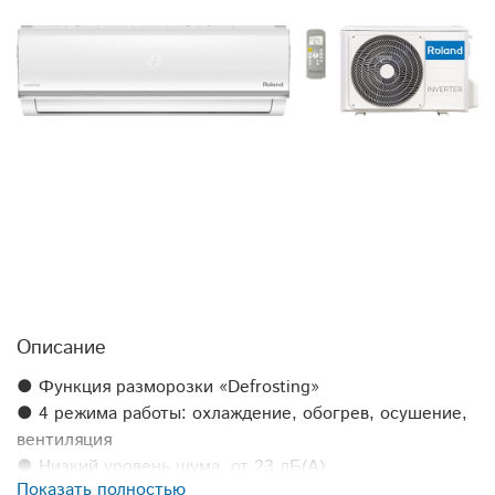
Описание
● Функция разморозки «Defrosting»
● 4 режима работы: охлаждение, обогрев, осушение,
вентиляция
● Низкий уровень шума, от 23 дБ(А)
Показать полностью
● Скрытый дисплей