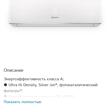
Описание
Энергоэффективность класса А;
● Ultra Hi Density, Silver ion*, фотокаталитический
фильтры*;
● Низкий уровень шума от (24 дБ(А));
Показать полностью
● 5 скоростей вентилятора внутреннего блока;
● 4D AUTO Air (автоматические вертикальные и