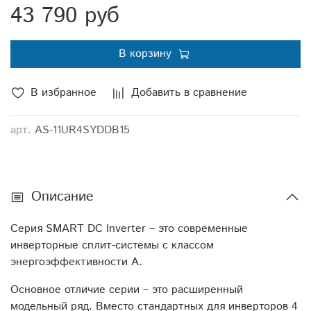
43 790 руб
горизонтальные жалюзи);
● Индикация утечки хладагента;
● MIRAGE-дисплей;
В корзину
● Режимы Sleep, Smart, Super, Dimmer, функция I
Feel;
В избранное
Добавить в сравнение
● Защитная накладка на вентили внешнего блока;
● Двустороннее подключение дренажа (левое или
правое);
арт.
AS-11UR4SYDDB15
● Авторестарт, самодиагностика.
*Для моделей 18k и 24k - опция
Описание
Серия SMART DC Inverter – это современные
инверторные сплит-системы с классом
энергоэффективности А.
Основное отличие серии – это расширенный
модельный ряд. Вместо стандартных для инверторов 4