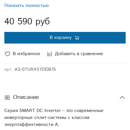
Показать полностью
● 5 скоростей вентилятора внутреннего блока;
● 4D AUTO Air (автоматические вертикальные и
40 590 руб
горизонтальные жалюзи);
● Индикация утечки хладагента;
● MIRAGE-дисплей;
В корзину
● Режимы Sleep, Smart, Super, Dimmer, функция I
Feel;
В избранное
Добавить в сравнение
● Защитная накладка на вентили внешнего блока;
● Двустороннее подключение дренажа (левое или
правое);
арт.
AS-07UR4SYDDB15
● Авторестарт, самодиагностика.
*Для моделей 18k и 24k - опция
Описание
Серия SMART DC Inverter – это современные
инверторные сплит-системы с классом
энергоэффективности А.